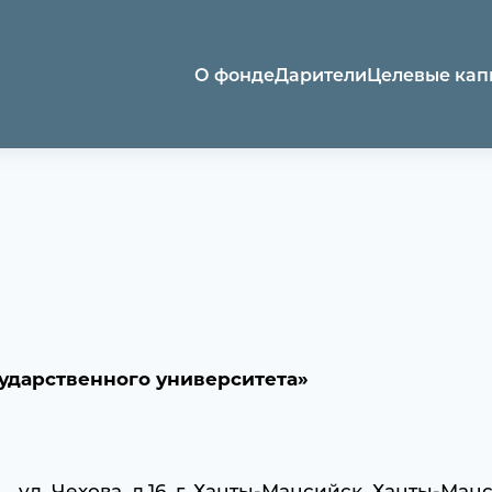
О фонде
Дарители
Целевые кап
ударственного университета»
ул. Чехова, д.16, г. Ханты-Мансийск, Ханты-Ма