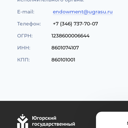
E-mail:
endowment@ugrasu.ru
Телефон:
+7 (346) 737-70-07
ОГРН:
1238600006644
ИНН:
8601074107
КПП:
860101001
г. Хан
Канце