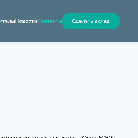
италы
Новости
Контакты
Сделать вклад
нсийский автономный округ – Югра, 628011