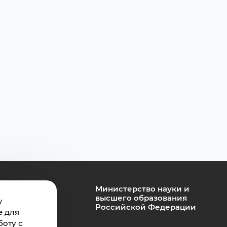
Министерство науки и
высшего образования
у
Российской Федерации
е для
боту с