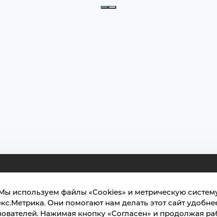
ты-Мансийск, ул. Чехова, 16
лярия: тел.: +7 (3467) 377-000
Мы используем файлы «Cookies» и метрическую систем
l:
кс.Метрика. Они помогают нам делать этот сайт удобне
ugrasu@ugrasu.ru
ователей. Нажимая кнопку «Согласен» и продолжая ра