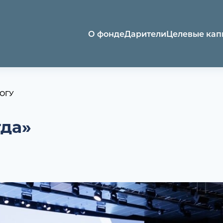
О фонде
Дарители
Целевые кап
 ЮГУ
гда»