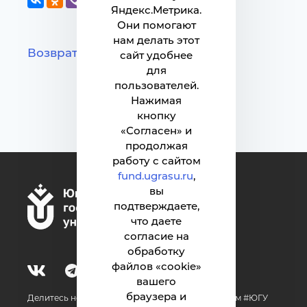
Яндекс.Метрика.
Они помогают
нам делать этот
Возврат к списку
сайт удобнее
для
пользователей.
Нажимая
кнопку
«Согласен» и
продолжая
работу с сайтом
fund.ugrasu.ru
,
вы
подтверждаете,
что даете
согласие на
обработку
файлов «cookie»
вашего
браузера и
Делитесь новостями об университете с хештегом #ЮГУ