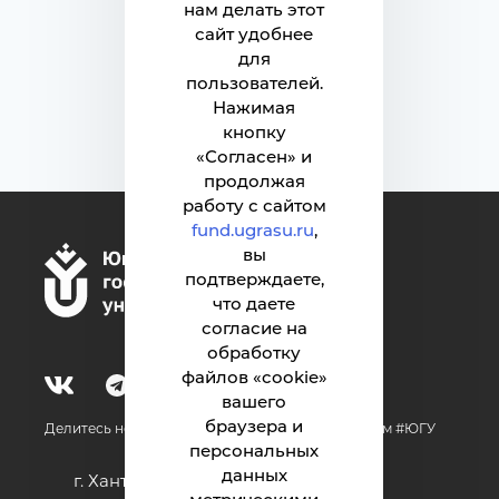
нам делать этот
Вернуться наверх
сайт удобнее
для
пользователей.
Нажимая
кнопку
«Согласен» и
продолжая
работу с сайтом
fund.ugrasu.ru
,
вы
подтверждаете,
что даете
согласие на
обработку
файлов «cookie»
вашего
браузера и
Делитесь новостями об университете с хештегом #ЮГУ
персональных
данных
г. Ханты-Мансийск, ул. Чехова, 16