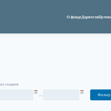
О фонде
Дарители
Целев
ата создания
…