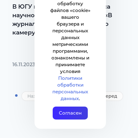
обработку
В ЮГУ подвели итоги конкурса
файлов «cookie»
научно-популярных роликов «В
вашего
журналисты я б пошёл, только
браузера и
персональных
камеру верните»
данных
метрическими
программами,
ознакомлены и
16.11.2023
принимаете
условия
Политики
обработки
персональных
Назад
1
2
Вперед
данных
.
Согласен